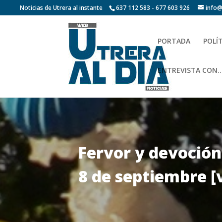
Noticias de Utrera al instante
637 112 583 - 677 603 926
info@
PORTADA
POLÍ
ENTREVISTA CON…
Fervor y devoción 
8 de septiembre [v