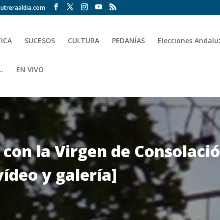
utreraaldia.com
TICA
SUCESOS
CULTURA
PEDANÍAS
Elecciones Andalu
.
EN VIVO
con la Virgen de Consolación
ídeo y galería]