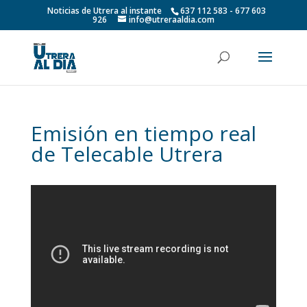
Noticias de Utrera al instante
637 112 583 - 677 603
926
info@utreraaldia.com
Emisión en tiempo real
de Telecable Utrera