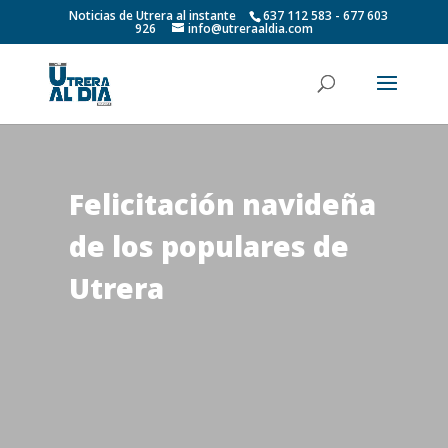
Noticias de Utrera al instante
637 112 583 - 677 603
926
info@utreraaldia.com
Felicitación navideña
de los populares de
Utrera