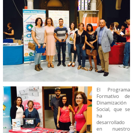
El Programa
Formativo de
Dinamización
Social, que se
ha
desarrollado
en nuestro