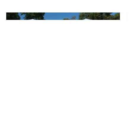
Inicia en Trajano la campaña de
concienciación del consistorio utrerano
«Sumérgete en el reciclaje»
Ago 7, 2026
