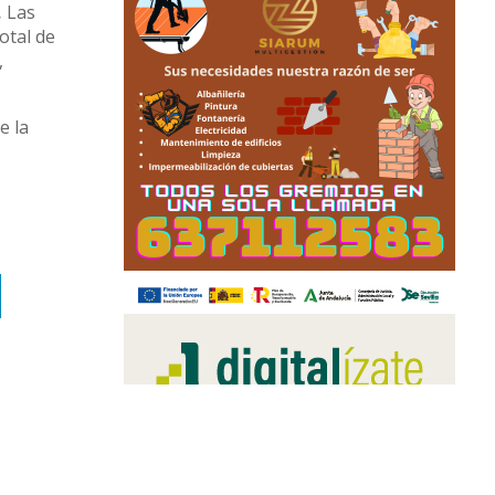
,
Las
otal de
,
e la