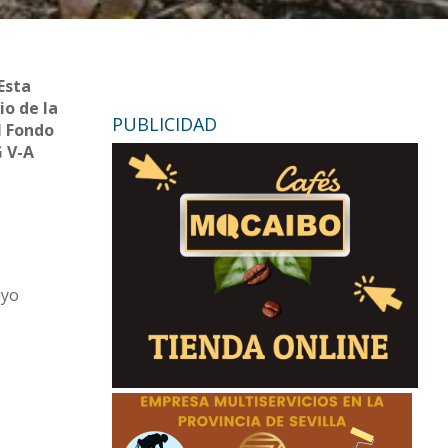
Esta
io de la
PUBLICIDAD
l Fondo
G V-A
uyo
a