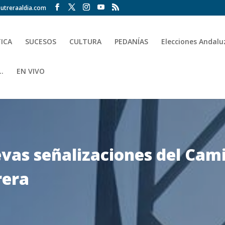
utreraaldia.com
TICA
SUCESOS
CULTURA
PEDANÍAS
Elecciones Andalu
.
EN VIVO
evas señalizaciones del Cam
rera