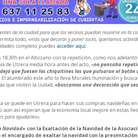
ntes de la ciudad para que los vecinos puedan reunirse en la ca
ermita todo,
«más que decorar y poner luces, queríamos activi
ividades completo puedes
acceder aquí.
 18.30h en el Altozano con la repetición, como nos adelantó
anía de Utrera media hora antes del acto, «
no pensaba repeti
dejó que fuesen los chiquitines los que pulsaran el botón
.
El alumbrado este año lo lleva Morales Iluminación y busca
s que visiten la ciudad,
«buscamos una decoración que se
nía se quede en Utrera para hacer sus compras navideñas en 
 aún así esperan que la economía local mejore en estas fies
es para ayudarles».
la Navidad
» con la Exaltación de la Navidad de la Asociac
 el encargado de exaltar la navidad con la presentación