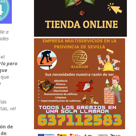
lle a
dades
 el
rlo pero
 que
 que
a
las
tas, «
el
ión de
 de