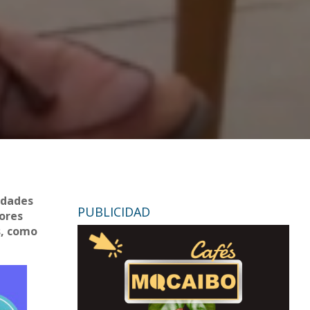
vidades
PUBLICIDAD
dores
s, como