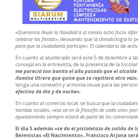
«Queremos llevar la Navidad a al menos ocho focos difere
celebrar las fiestas»,
deseando que la climatología lo p
para que la ciudadanía participe».
El calendario de act
En cuanto al alumbrado será este 5 de diciembre a las
concejal en la entrevista, de la presencia de la Escol
me pareció tan bonito el año pasado que el alcalde 
ilumina Utrera que quise que se repitiera otra vez»
tenga una conexión y armonía visual para las persona
efectiva de día y de noche».
En cuanto al comercio local, se busca que la ciudada
tiendas locales, «
eso va en la filosofía de cada uno»
pero
ayuntamiento siempre estará de parte de los comerciant
El día 5 además
«se da el pistoletazo de salida de 
Belenistas «El Nacimiento», Francisco Arjona será