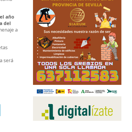
el año
a del
omenaje a
etas
a será