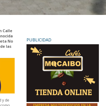
n Calle
onocida
PUBLICIDAD
aeta No
 de las
 y de
n como