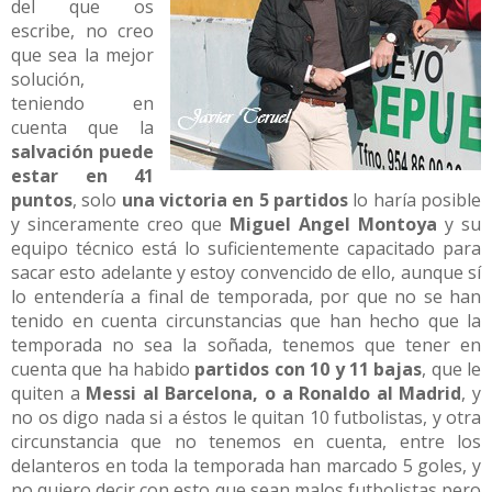
del que os
escribe, no creo
que sea la mejor
solución,
teniendo en
cuenta que la
salvación puede
estar en 41
puntos
, solo
una victoria en 5 partidos
lo haría posible
y sinceramente creo que
Miguel Angel Montoya
y su
equipo técnico está lo suficientemente capacitado para
sacar esto adelante y estoy convencido de ello, aunque sí
lo entendería a final de temporada, por que no se han
tenido en cuenta circunstancias que han hecho que la
temporada no sea la soñada, tenemos que tener en
cuenta que ha habido
partidos con 10 y 11 bajas
, que le
quiten a
Messi al Barcelona, o a Ronaldo al Madrid
, y
no os digo nada si a éstos le quitan 10 futbolistas, y otra
circunstancia que no tenemos en cuenta, entre los
delanteros en toda la temporada han marcado 5 goles, y
no quiero decir con esto que sean malos futbolistas pero