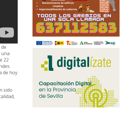
 de
n una
e 22
andes
a de hoy
n sido
alidad,
ras