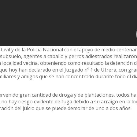
ivil y de la Policía Nacional con el apoyo de medio centenar
n subsuelo, agentes a caballo y perros adiestrados realizaro
 localidad vecina, obteniendo como resultado la detención d
 que hoy han declarado en el Juzgado nº 1 de Utrera, con gr
iliares y amigos que se han concentrado durante todo el dí
tervenido gran cantidad de droga y de plantaciones, todos ha
 no hay riesgo evidente de fuga debido a su arraigo en la loc
bración del juicio que se puede demorar de uno a dos años.
eden producirse más detenciones ya que en algunos de los
contraron a ninguna persona, por lo que no se descartan ot