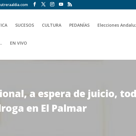
utreraaldia.com
TICA
SUCESOS
CULTURA
PEDANÍAS
Elecciones Andalu
.
EN VIVO
ional, a espera de juicio, to
droga en El Palmar