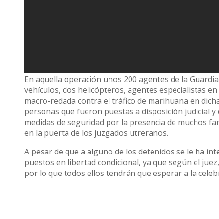
En aquella operación unos 200 agentes de la Guardia C
vehículos, dos helicópteros, agentes especialistas e
macro-redada contra el tráfico de marihuana en dicha
personas que fueron puestas a disposición judicial y
medidas de seguridad por la presencia de muchos fam
en la puerta de los juzgados utreranos.
A pesar de que a alguno de los detenidos se le ha in
puestos en libertad condicional, ya que según el juez,
por lo que todos ellos tendrán que esperar a la cele
Fuentes cercanas a la investigación anuncian que pu
registros, donde se encontraron plantaciones no en
detenciones en los próximos días.