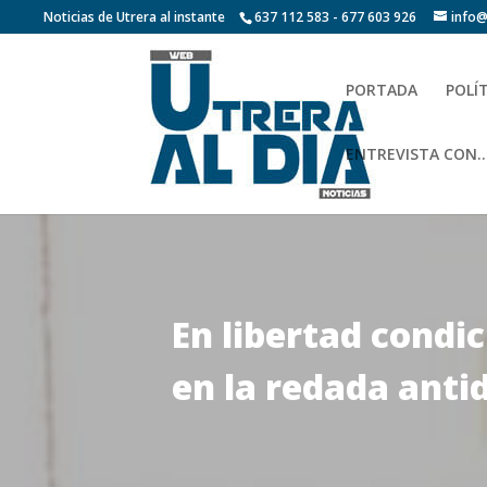
Noticias de Utrera al instante
637 112 583 - 677 603 926
info@
PORTADA
POLÍ
ENTREVISTA CON…
En libertad condic
en la redada anti