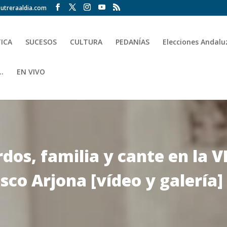
utreraaldia.com
TICA
SUCESOS
CULTURA
PEDANÍAS
Elecciones Andalu
.
EN VIVO
os, familia y cante en la VI
sco Arjona [vídeo y galería]