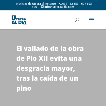
Noticias de Utrera al instante
637 112 583 - 677 603
926
info@utreraaldia.com
El vallado de la obra
de Pio XII evita una
desgracia mayor,
tras la caída de un
pino