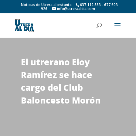
Noticias de Utrera al instante
637 112 583 - 677 603
926
info@utreraaldia.com
El utrerano Eloy
Ramírez se hace
cargo del Club
Baloncesto Morón