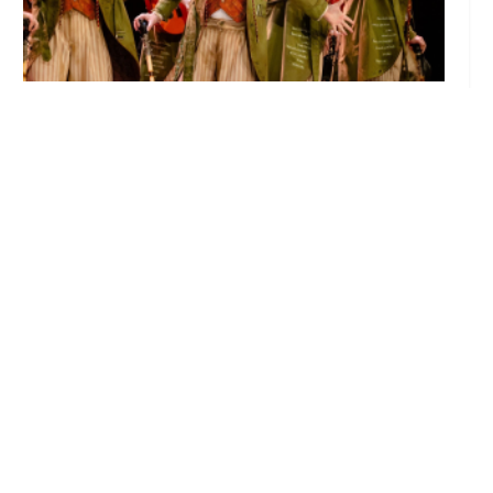
El Castillo de Utrera vibrará esta noche bajo
el Carnaval de Cádiz con la comparsa «Los
Humanos»
Ago 7, 2026
