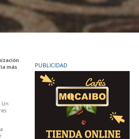
nización
PUBLICIDAD
fía más
. Un
res
la
r