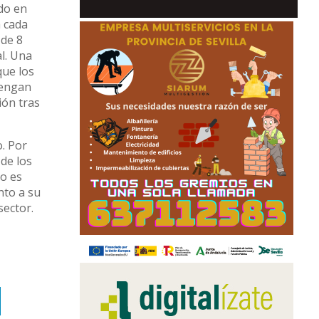
ndo en
a cada
 de 8
al. Una
que los
tengan
ión tras
o. Por
 de los
no es
nto a su
sector.