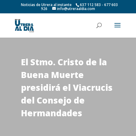
Noticias de Utrera al instante
637 112 583 - 677 603
926
info@utreraaldia.com
El Stmo. Cristo de la
Buena Muerte
presidirá el Viacrucis
del Consejo de
Hermandades