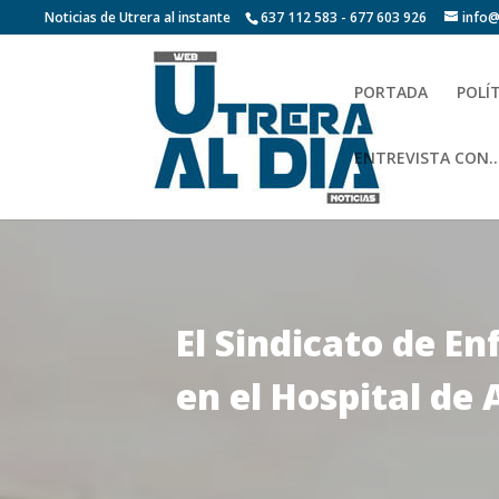
Noticias de Utrera al instante
637 112 583 - 677 603 926
info@
PORTADA
POLÍ
ENTREVISTA CON…
El Sindicato de E
en el Hospital de 