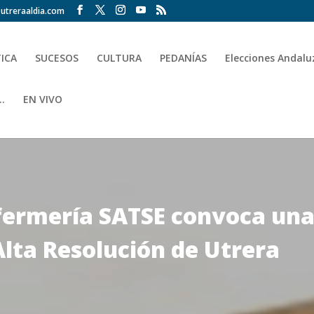
utreraaldia.com
TICA
SUCESOS
CULTURA
PEDANÍAS
Elecciones Andalu
.
EN VIVO
nfermería SATSE convoca un
Alta Resolución de Utrera