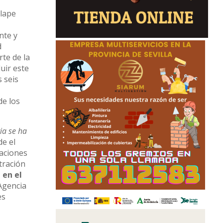
olape
nte y
d
rte de la
uir este
s seis
de los
ia se ha
de el
zaciones
tración
 en el
 Agencia
es