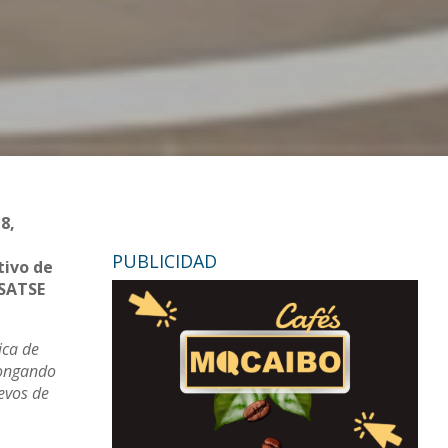
8,
PUBLICIDAD
tivo de
 SATSE
ica de
olongando
levos de