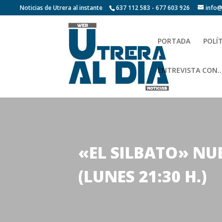
Noticias de Utrera al instante
637 112 583 - 677 603 926
info@
PORTADA
POLÍ
ENTREVISTA CON…
«EL SILBATO» NU
(LUNES 21:30 H.)