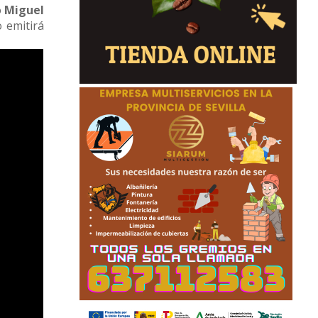
o
Miguel
 emitirá
)