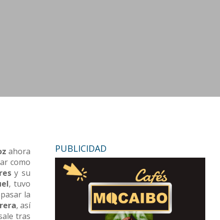
PUBLICIDAD
oz
ahora
rar como
ores
y su
uel
, tuvo
pasar la
rera
, así
ale tras