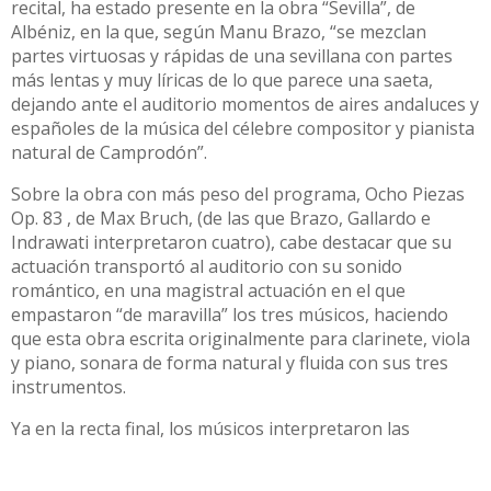
recital, ha estado presente en la obra “Sevilla”, de
Albéniz, en la que, según Manu Brazo, “se mezclan
partes virtuosas y rápidas de una sevillana con partes
más lentas y muy líricas de lo que parece una saeta,
dejando ante el auditorio momentos de aires andaluces y
españoles de la música del célebre compositor y pianista
natural de Camprodón”.
Sobre la obra con más peso del programa, Ocho Piezas
Op. 83 , de Max Bruch, (de las que Brazo, Gallardo e
Indrawati interpretaron cuatro), cabe destacar que su
actuación transportó al auditorio con su sonido
romántico, en una magistral actuación en el que
empastaron “de maravilla” los tres músicos, haciendo
que esta obra escrita originalmente para clarinete, viola
y piano, sonara de forma natural y fluida con sus tres
instrumentos.
Ya en la recta final, los músicos interpretaron las
célebres Czardas de Vittorio Monti, otra pieza habitual
en el repertorio del saxofonista, que sirvieron para otra