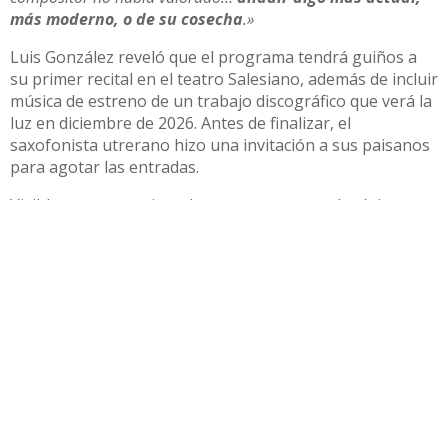
más moderno, o de su cosecha
.»
Luis González reveló que el programa tendrá guiños a
su primer recital en el teatro Salesiano, además de incluir
música de estreno de un trabajo discográfico que verá la
luz en diciembre de 2026. Antes de finalizar, el
saxofonista utrerano hizo una invitación a sus paisanos
para agotar las entradas.
Visiblemente emocionado por su regreso, el músico
confesó que “
después de tantos años, volver al Teatro
Salesianos es como cerrar un círculo. Aquí empezó todo, y
poder compartir esta noche con mi gente es algo que me
emociona profundamente.”
Las entradas para este
evento se encuentran disponibles para su
adquisición a través de
la plataforma Giglon.