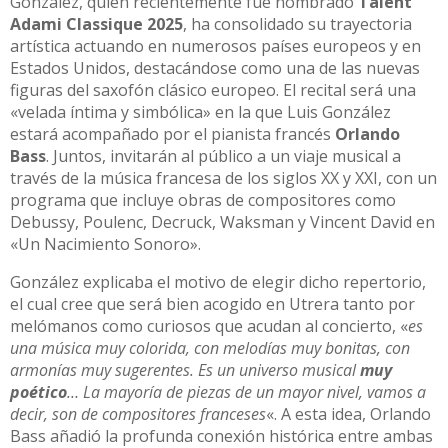
González, quien recientemente fue nombrado
Talent
Adami Classique 2025
, ha consolidado su trayectoria
artística actuando en numerosos países europeos y en
Estados Unidos, destacándose como una de las nuevas
figuras del saxofón clásico europeo. El recital será una
«velada íntima y simbólica» en la que Luis González
estará acompañado por el pianista francés
Orlando
Bass
. Juntos, invitarán al público a un viaje musical a
través de la música francesa de los siglos XX y XXI, con un
programa que incluye obras de compositores como
Debussy, Poulenc, Decruck, Waksman y Vincent David en
«Un Nacimiento Sonoro».
González explicaba el motivo de elegir dicho repertorio,
el cual cree que será bien acogido en Utrera tanto por
melómanos como curiosos que acudan al concierto, «
es
una música muy colorida, con melodías muy bonitas, con
armonías muy sugerentes. Es un universo musical
muy
poético
… La mayoría de piezas de un mayor nivel, vamos a
decir, son de compositores franceses
«. A esta idea, Orlando
Bass añadió la profunda conexión histórica entre ambas