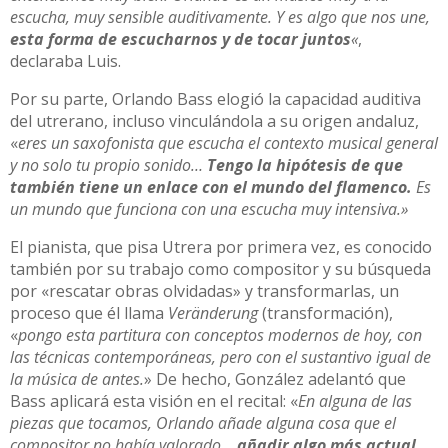
escucha, muy sensible auditivamente. Y es algo que nos une,
esta forma de escucharnos y de tocar juntos
«
,
declaraba Luis.
Por su parte, Orlando Bass elogió la capacidad auditiva
del utrerano, incluso vinculándola a su origen andaluz,
«
eres un saxofonista que escucha el contexto musical general
y no solo tu propio sonido…
Tengo la hipótesis de que
también tiene un enlace con el mundo del flamenco.
Es
un mundo que funciona con una escucha muy intensiva.»
El pianista, que pisa Utrera por primera vez, es conocido
también por su trabajo como compositor y su búsqueda
por «rescatar obras olvidadas» y transformarlas, un
proceso que él llama
Veränderung
(transformación),
«
pongo esta partitura con conceptos modernos de hoy, con
las técnicas contemporáneas, pero con el sustantivo igual de
la música de antes.
» De hecho, González adelantó que
Bass aplicará esta visión en el recital: «
En alguna de las
piezas que tocamos, Orlando añade alguna cosa que el
compositor no había valorado…
añadir algo más actual,