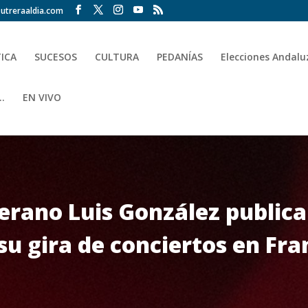
utreraaldia.com
TICA
SUCESOS
CULTURA
PEDANÍAS
Elecciones Andalu
.
EN VIVO
rerano Luis González public
su gira de conciertos en Fra