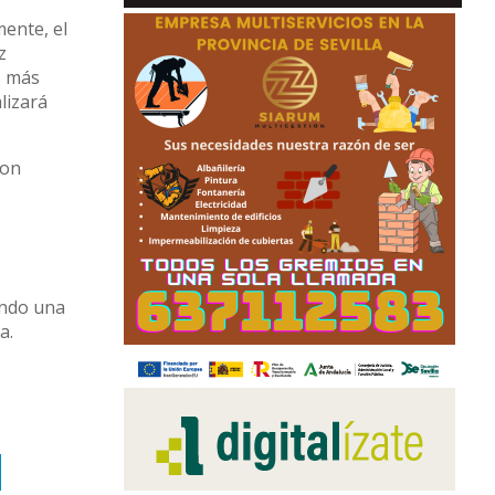
mente, el
z
s más
lizará
ion
ando una
a.