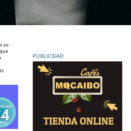
s su
 que
PUBLICIDAD
o
ás