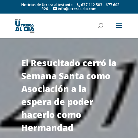
Noticias de Utrera al instante
637 112 583 - 677 603
926
info@utreraaldia.com
El Resucitado cerró la
Semana Santa como
Asociación a la
espera de poder
hacerlo como
Hermandad