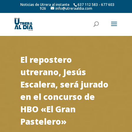
Noticias de Utrera al instante
637 112 583 - 677 603
926
info@utreraaldia.com
El repostero
utrerano, Jesús
Escalera, será jurado
en el concurso de
HBO «El Gran
Pastelero»