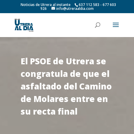
Noticias de Utrera al instante
637 112 583 - 677 603
926
info@utreraaldia.com
El PSOE de Utrera se
congratula de que el
asfaltado del Camino
de Molares entre en
su recta final