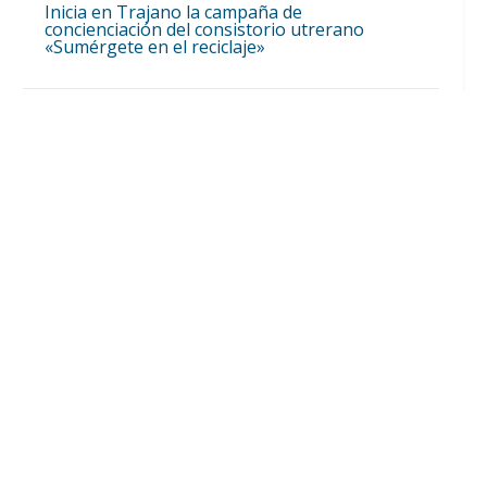
Inicia en Trajano la campaña de
concienciación del consistorio utrerano
«Sumérgete en el reciclaje»
Ago 7, 2026

El Castillo de Utrera vibrará esta noche bajo