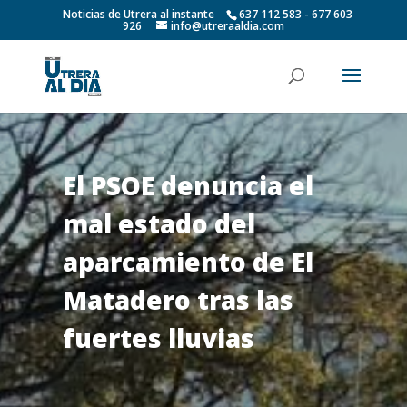
Noticias de Utrera al instante
637 112 583 - 677 603
926
info@utreraaldia.com
El PSOE denuncia el
mal estado del
aparcamiento de El
Matadero tras las
fuertes lluvias