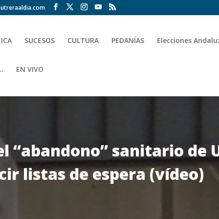
utreraaldia.com
TICA
SUCESOS
CULTURA
PEDANÍAS
Elecciones Andalu
.
EN VIVO
el “abandono” sanitario de 
ir listas de espera (vídeo)