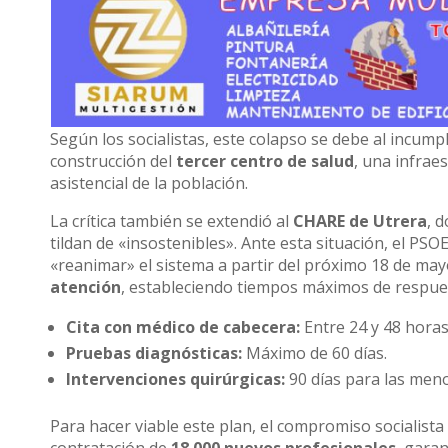
Según los socialistas, este colapso se debe al incump
construcción del
tercer centro de salud
, una infraes
asistencial de la población.
La crítica también se extendió al
CHARE de Utrera
, 
tildan de «insostenibles». Ante esta situación, el PS
«reanimar» el sistema a partir del próximo 18 de may
atención
, estableciendo tiempos máximos de respue
Cita con médico de cabecera:
Entre 24 y 48 horas
Pruebas diagnósticas:
Máximo de 60 días.
Intervenciones quirúrgicas:
90 días para las meno
Para hacer viable este plan, el compromiso socialist
contratación de
18.000 nuevos profesionales
, gara