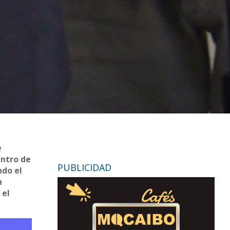
e
entro de
PUBLICIDAD
ndo el
n
 el