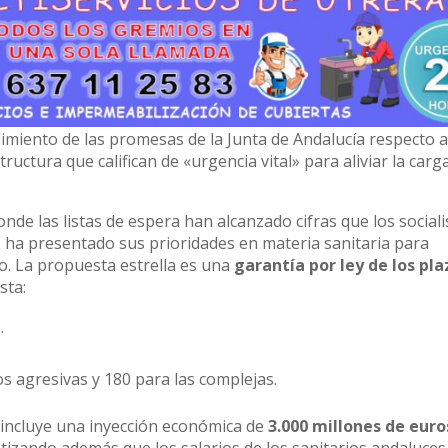
limiento de las promesas de la Junta de Andalucía respecto a
tructura que califican de «urgencia vital» para aliviar la carg
donde las listas de espera han alcanzado cifras que los sociali
OE ha presentado sus prioridades en materia sanitaria para
o. La propuesta estrella es una
garantía por ley de los pla
sta:
.
s agresivas y 180 para las complejas.
a incluye una inyección económica de
3.000 millones de euro
ntizando además que los salarios de los sanitarios andaluces