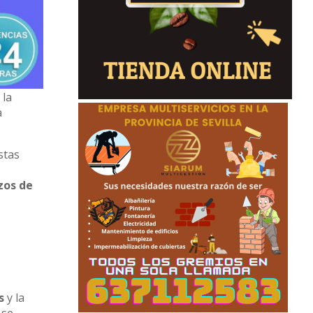
 la
a
stas
zos de
s
y la
 se