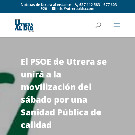
Noticias de Utrera al instante
637 112 583 - 677 603
926
info@utreraaldia.com
El PSOE de Utrera se
unirá a la
movilización del
sábado por una
Sanidad Pública de
calidad