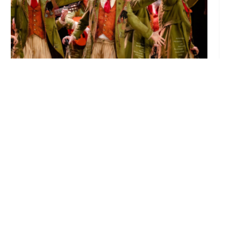
El Castillo de Utrera vibrará esta noche bajo
el Carnaval de Cádiz con la comparsa «Los
Humanos»
Ago 7, 2026
