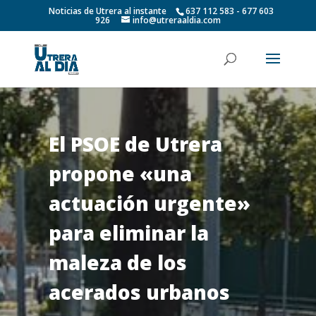
Noticias de Utrera al instante
637 112 583 - 677 603
926
info@utreraaldia.com
El PSOE de Utrera
propone «una
actuación urgente»
para eliminar la
maleza de los
acerados urbanos