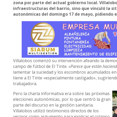
zona por parte del actual gobierno local. Villalobo
infraestructuras del barrio, sino que vinculó la s
autonómicas del domingo 17 de mayo, pidiendo el
Villalobos comenzó su intervención afeando la demora
campo de fútbol de El Tinte. «
Parece que están haciendo
lamentar la suciedad y los escombros acumulados en la
tiene a El Tinte «especialmente castigado», sugirien
trabajadora.
Pero la charla informativa era sobre las próximas
elecciones autonómicas, por lo que centró la gran
parte del discurso en la gestión sanitaria.
Villalobos utilizó testimonios directos de los
vecinos como argumento para explicar el colapso