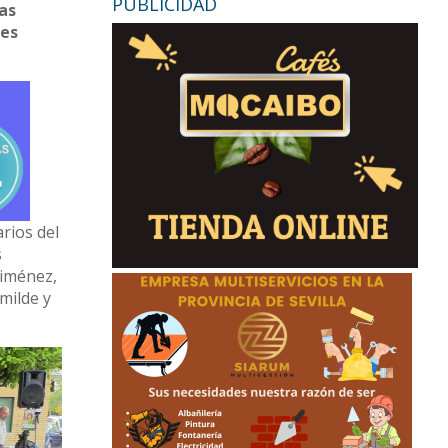
PUBLICIDAD
las
nes
rios del
s
Jiménez,
milde y