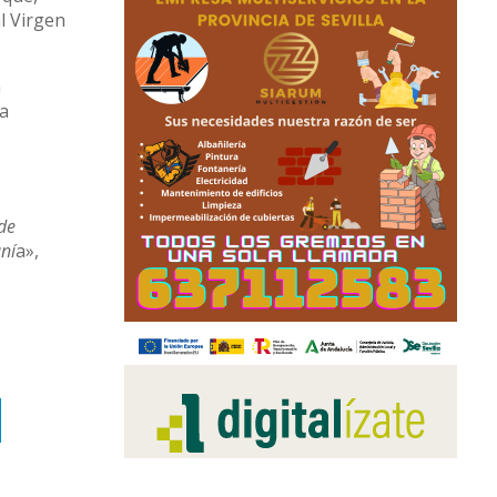
l Virgen
a
ta
 de
ní
a»,