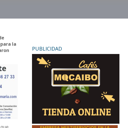
de
 para la
PUBLICIDAD
aron
 que,