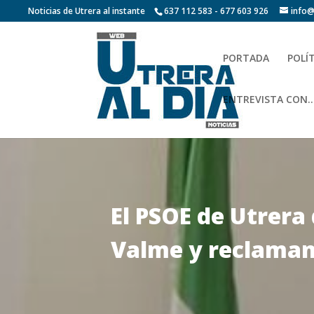
Noticias de Utrera al instante
637 112 583 - 677 603 926
info@
PORTADA
POLÍ
ENTREVISTA CON…
El PSOE de Utrera
Valme y reclaman