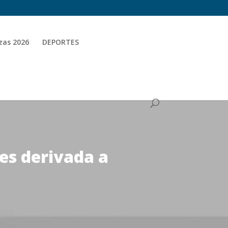
zas 2026
DEPORTES
 es derivada a