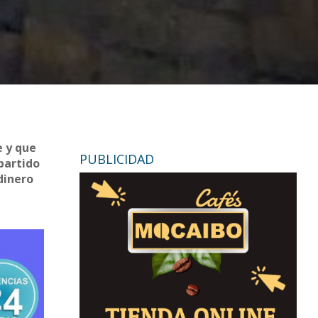
e y que
PUBLICIDAD
partido
dinero