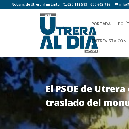
Noticias de Utrera al instante
637 112 583 - 677 603 926
info@
PORTADA
POLÍ
ENTREVISTA CON…
El PSOE de Utrera 
traslado del mon