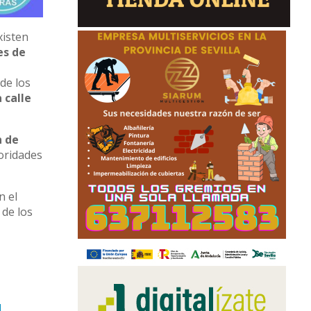
xisten
es de
de los
a calle
n de
ioridades
n el
 de los