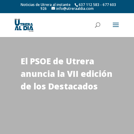
Noticias de Utrera al instante
637 112 583 - 677 603
926
info@utreraaldia.com
El PSOE de Utrera
anuncia la VII edición
de los Destacados