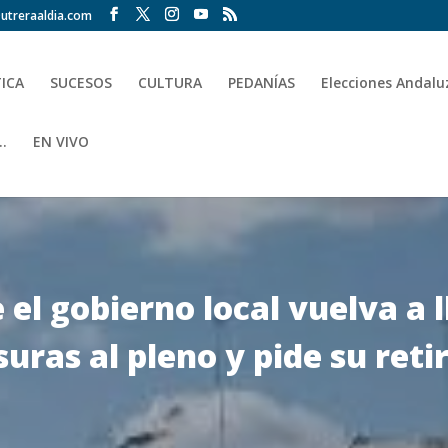
utreraaldia.com
TICA
SUCESOS
CULTURA
PEDANÍAS
Elecciones Andalu
.
EN VIVO
e el gobierno local vuelva a 
uras al pleno y pide su reti