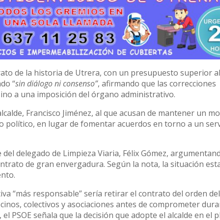
ato de la historia de Utrera, con un presupuesto superior a
ado “
sin diálogo ni consenso”
, afirmando que las correcciones
 sino a una imposición del órgano administrativo.
alcalde, Francisco Jiménez, al que acusan de mantener un m
 político, en lugar de fomentar acuerdos en torno a un serv
se del delegado de Limpieza Viaria, Félix Gómez, argumentan
trato de gran envergadura. Según la nota, la situación est
ento.
tiva “más responsable” sería retirar el contrato del orden del
vecinos, colectivos y asociaciones antes de comprometer dur
r, el PSOE señala que la decisión que adopte el alcalde en el 