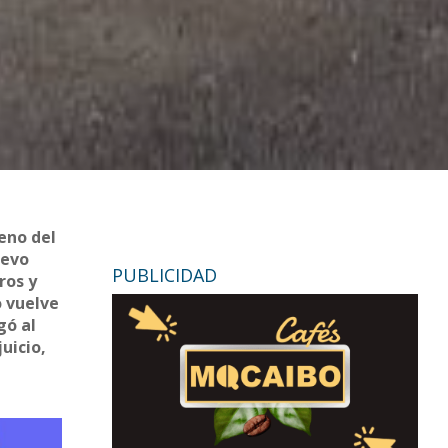
eno del
uevo
PUBLICIDAD
ros y
o vuelve
gó al
uicio,