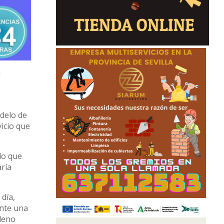
l
odelo de
icio que
do que
aría
 día,
ante una
pleno