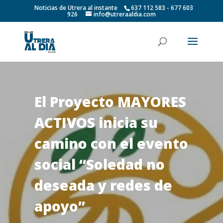
Noticias de Utrera al instante
637 112 583 - 677 603
926
info@utreraaldia.com
El Proyecto MAYORES
ACTIVOS inicia su
camino con el evento
social “Soledad no
deseada y redes de
apoyo”