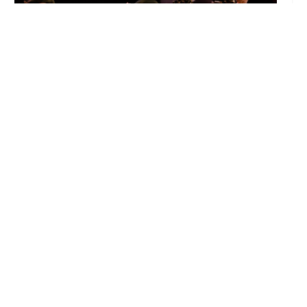
El Castillo de Utrera vibrará esta noche bajo
el Carnaval de Cádiz con la comparsa «Los
Humanos»
Ago 7, 2026
