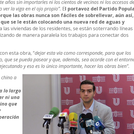
años sin importarles ni los cientos de vecinos ni los accesos d
 ver la viga en el ojo propio”.
E
l portavoz del Partido Popul
rque las obras nunca son fáciles de sobrellevar, aún así,
a que se le están colocando una nueva red de aguas y
las viviendas de los residentes, se están soterrando líneas
lizando de manera paralela los trabajos para conectar dos
 con esta obra, “
dejar esta vía como corresponde, para que los
, que se pueda pasear y que, además, sea acorde con el entorn
jecutando y eso es lo único importante, hacer las obras bien”.
 chino a
a lo largo
er ni una
sino que
y
peración