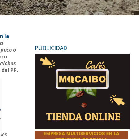
n la
as
PUBLICIDAD
 poco o
rro
lalobos
 del PP.
les