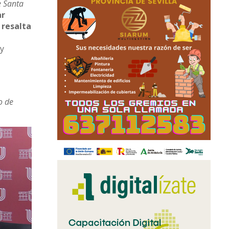
e Santa
ar
 resalta
 y
o de