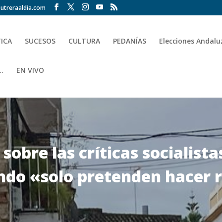
utreraaldia.com
TICA
SUCESOS
CULTURA
PEDANÍAS
Elecciones Andalu
.
EN VIVO
 sobre las críticas socialista
ando «solo pretenden hacer 