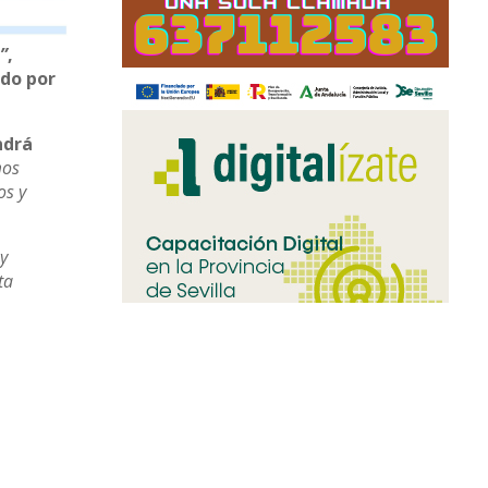
”
,
ido por
ndrá
mos
os y
 y
ta