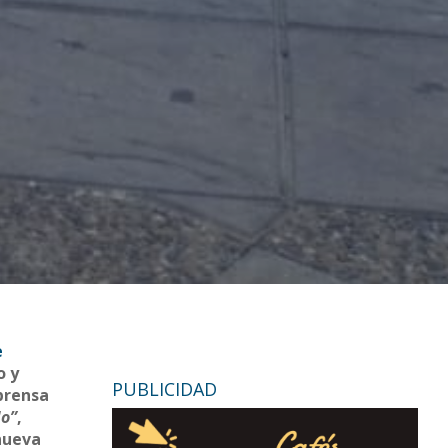
e
o y
PUBLICIDAD
 prensa
do”
,
 nueva