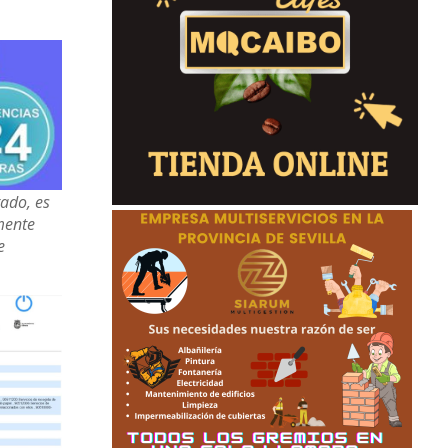
tado, es
mente
e