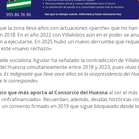
que la zona lleva años con actuaciones «parche» que no han
 2018. En el año 2022 con Villalobos aún en el poder se anu
ron a ejecutarse. En 2025 hubo un nuevo derrumbe que requi
n este «nuevo rechazo».
calde socialista. Aguilar ha señalado la contradicción de Villal
e del Huesna simultáneamente entre 2018 y 2023, pues
«tuvo
 Es indignante que lleve once años en la vicepresidencia del Hu
e le corresponde».
pio que más aporta al Consorcio del Huesna
al ser el más
«infrafinanciado». Recuerdan, además, deudas históricas co
, un convenio firmado en 2019 que sigue bloqueado desde l