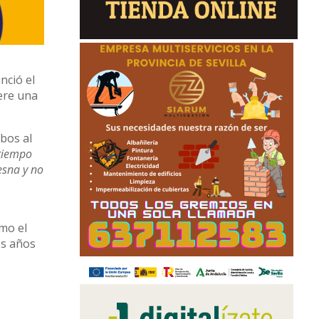
nció el
ere una
obos al
 tiempo
esna y no
mo el
os años