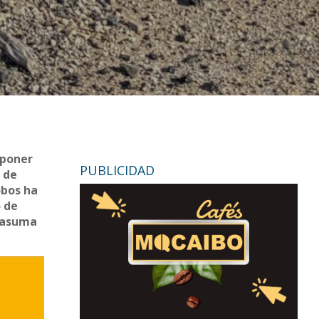
 poner
PUBLICIDAD
s de
obos ha
o de
a asuma