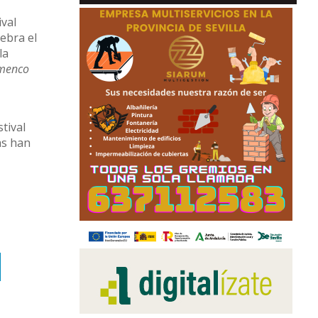
ival
lebra el
la
lamenco
tival
das han