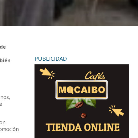
 de
PUBLICIDAD
mbién
anos,
e
con
romoción