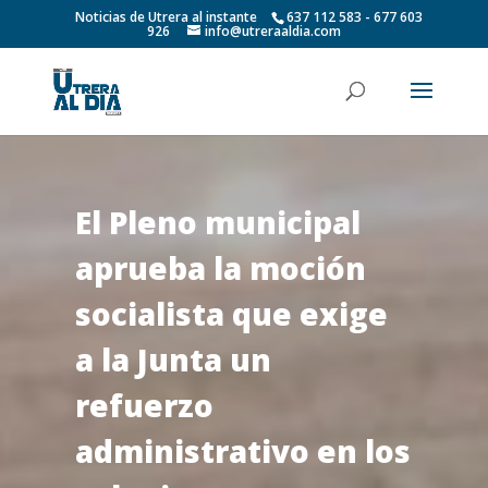
Noticias de Utrera al instante
637 112 583 - 677 603
926
info@utreraaldia.com
El Pleno municipal
aprueba la moción
socialista que exige
a la Junta un
refuerzo
administrativo en los