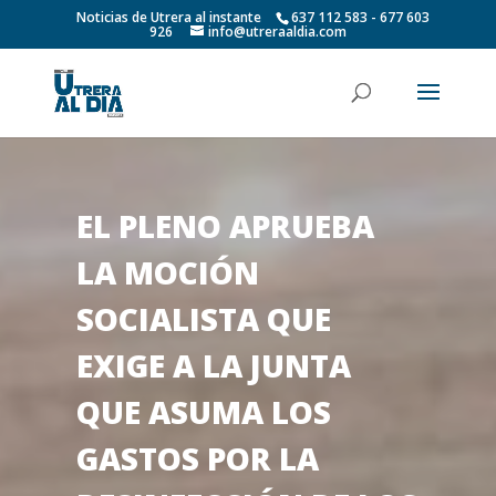
Noticias de Utrera al instante
637 112 583 - 677 603
926
info@utreraaldia.com
EL PLENO APRUEBA
LA MOCIÓN
SOCIALISTA QUE
EXIGE A LA JUNTA
QUE ASUMA LOS
GASTOS POR LA