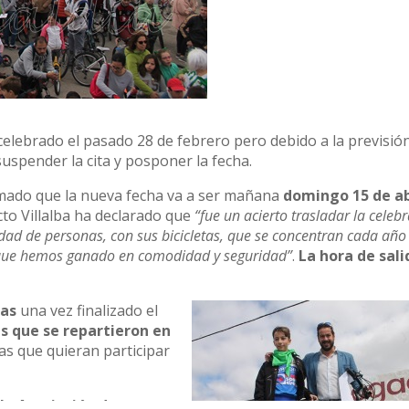
 celebrado el pasado 28 de febrero pero debido a la previsió
suspender la cita y posponer la fecha.
mado que la nueva fecha va a ser mañana
domingo 15 de ab
pecto Villalba ha declarado que
“fue un acierto trasladar la celeb
ntidad de personas, con sus bicicletas, que se concentran cada año
l que hemos ganado en comodidad y seguridad”
.
La hora de sali
tas
una vez finalizado el
es que se repartieron en
as que quieran participar
 la Asociación de