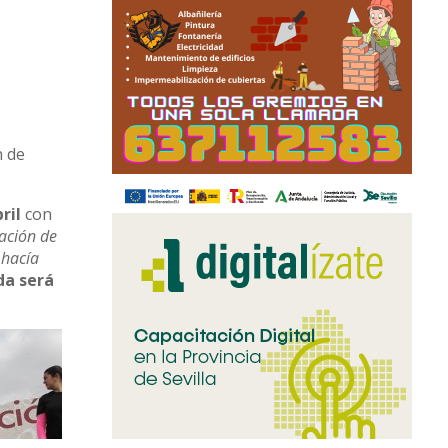
n de
ril
con
ración de
 hacía
da será