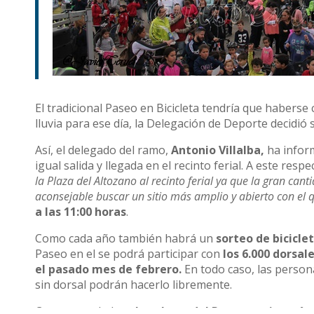
El tradicional Paseo en Bicicleta tendría que haberse
lluvia para ese día, la Delegación de Deporte decidió 
Así, el delegado del ramo,
Antonio Villalba,
ha infor
igual salida y llegada en el recinto ferial. A este res
la Plaza del Altozano al recinto ferial ya que la gran ca
aconsejable buscar un sitio más amplio y abierto con e
a las 11:00 horas
.
Como cada año también habrá un
sorteo de bicicle
Paseo en el se podrá participar con
los 6.000 dorsal
el pasado mes de febrero.
En todo caso, las person
sin dorsal podrán hacerlo libremente.
Como novedad, en
la cabeza del Paseo se situarán