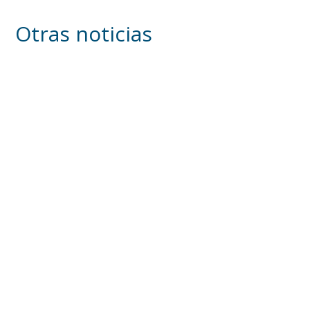
Otras noticias
Más de medio millar de personas han
participado en las actividades de «Veranea en
Utrera» durante el mes de julio