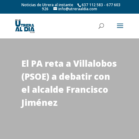
Noticias de Utrera al instante
637 112 583 - 677 603
926
info@utreraaldia.com
El PA reta a Villalobos
(PSOE) a debatir con
el alcalde Francisco
Jiménez