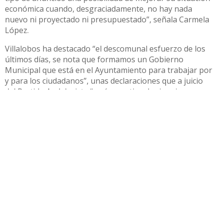
económica cuando, desgraciadamente, no hay nada
nuevo ni proyectado ni presupuestado”, señala Carmela
López.
Villalobos ha destacado “el descomunal esfuerzo de los
últimos días, se nota que formamos un Gobierno
Municipal que está en el Ayuntamiento para trabajar por
y para los ciudadanos”, unas declaraciones que a juicio
del Partido Andalucista “serían motivo de risa si,
desgraciadamente, no estuviéramos ante un asunto tan
serio como el empleo y un alcalde que mintiera a los
ciudadanos sin ningún tipo de reservas”.
Compartir