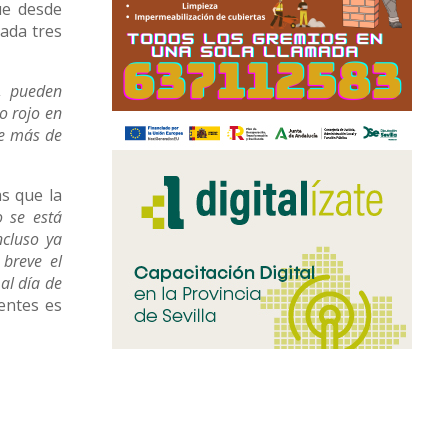
ue desde
cada tres
), pueden
o rojo en
de más de
s que la
 se está
ncluso ya
 breve el
al día de
entes es
siderarse
cualquier
la propia
frente de