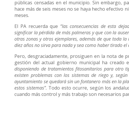
públicas censadas en el municipio. Sin embargo, p
hace más de seis meses no se haya hecho efectivo ni
meses.
El PA recuerda que
“las consecuencias de esta deja
significar la pérdida de más palmeras y que con la ausen
otras zonas y otros ejemplares, además de que toda la 
diez años no sirva para nada y sea como haber tirado el 
Pero, desgraciadamente, prosiguen en la nota de p
gestión del actual gobierno municipal ha creado e
disponiendo de tratamientos fitosanitarios para otro t
existen problemas con los sistemas de riego y, segú
ayuntamiento se quedará sin un fontanero más en la plant
estos sistemas”.
Todo esto ocurre, según los andaluc
cuando más control y más trabajo son necesarios par
La gestión que de estos asuntos, aseguran desde e
un auténtico desastre con parques llenos de matojos y t
excusa, y una plantilla cada día más desmotivada an
delegación. Desgraciadamente, el balance que después de