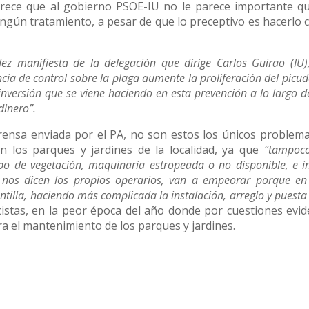
arece que al gobierno PSOE-IU no le parece importante q
ngún tratamiento, a pesar de que lo preceptivo es hacerlo 
dez manifiesta de la delegación que dirige Carlos Guirao (IU
cia de control sobre la plaga aumente la proliferación del picud
inversión que se viene haciendo en esta prevención a lo largo 
dinero”.
rensa enviada por el PA, no son estos los únicos problema
n los parques y jardines de la localidad, ya que
“tampoco
ipo de vegetación, maquinaria estropeada o no disponible, e i
n nos dicen los propios operarios, van a empeorar porque
en
illa, haciendo más complicada la instalación, arreglo y puesta 
istas, en la peor época del año donde por cuestiones evid
a el mantenimiento de los parques y jardines.
l PA, se viene haciendo por el gobierno PSOE-IU
“puede con
otalmente descuidados, la pérdida de árboles sin motivo o con 
te los continuos cambios de gestión y criterios dentro de 
 tres años se puede hacer de la gestión de Izquierda Unida al 