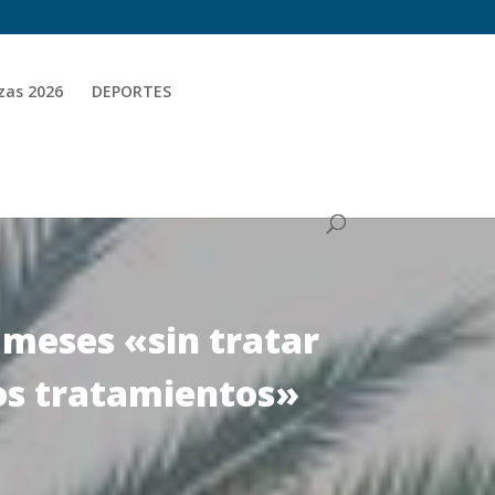
zas 2026
DEPORTES
s meses «sin tratar
ros tratamientos»