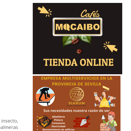
insecto,
palmeras