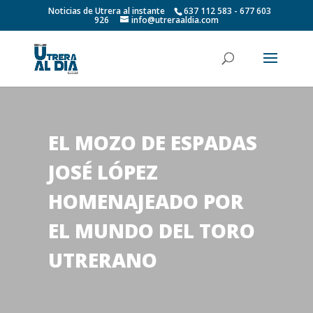
Noticias de Utrera al instante
637 112 583 - 677 603
926
info@utreraaldia.com
EL MOZO DE ESPADAS
JOSÉ LÓPEZ
HOMENAJEADO POR
EL MUNDO DEL TORO
UTRERANO