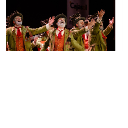
El Castillo de Utrera vibrará esta noche bajo
el Carnaval de Cádiz con la comparsa «Los
Humanos»
Ago 7, 2026
