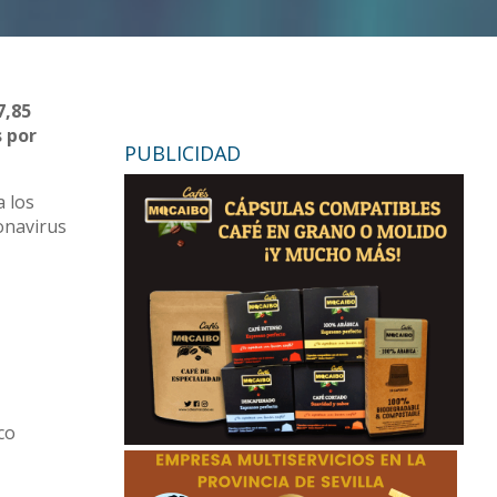
7,85
s por
PUBLICIDAD
a los
onavirus
co