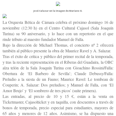
José Salazar en la imagen de Mariano G.
La Orquesta Bética de Cámara celebra el próximo domingo 16 de
noviembre (12:30 h) en el Centro Cultural Cajasol (Sala Joaquín
Turina) su 90 aniversario, y lo hace con un repertorio en el que
rinde tributo al maestro fundador Manuel de Falla.
Bajo la dirección de Michael Thomas, el concierto nº 2 ofrecerá
también al público presente la obra de Maurice Ravel y A. Salazar.
Tras el éxito de crítica y público del primer recital de la temporada,
y tras la reciente representación en el Riberas del Guadaíra, la OBC
alza telón de la Sala Joaquín Turina con Gioachino Rossini/Falla:
Obertura de ‘El Barbero de Sevilla’; Claude Debussy/Falla:
Preludio a la siesta de un Fauno; Maurice Ravel: Le tombeau de
Couperin; A. Salazar: Dos preludios; y Manuel de Falla, con ‘El
Amor Brujo’ y ‘El sombrero de tres picos’ (suite primera).
Las entradas, al precio de 10 y 15 €, están a la venta en
Ticketmaster, Cajasolticket y en taquilla, con descuentos a través de
bonos de temporada, precio especial para estudiantes, mayores de
65 años y menores de 12 años. Asimismo, se ha dispuesto una