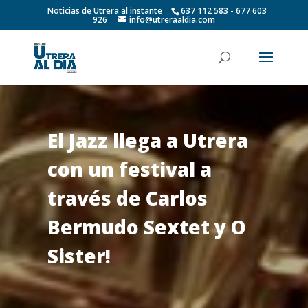
Noticias de Utrera al instante
637 112 583 - 677 603
926
info@utreraaldia.com
El Jazz llega a Utrera
con un festival a
través de Carlos
Bermudo Sextet y O
Sister!