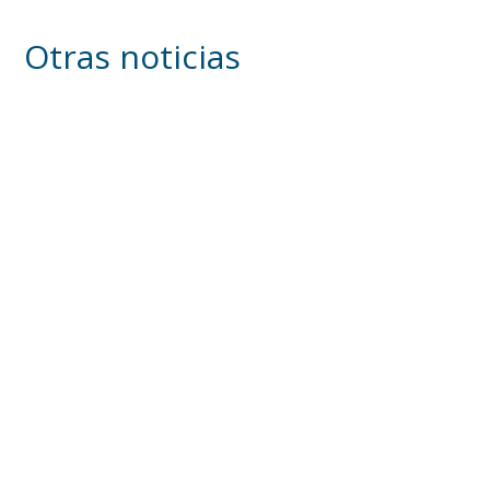
Otras noticias
Inicia en Trajano la campaña de
concienciación del consistorio utrerano
«Sumérgete en el reciclaje»