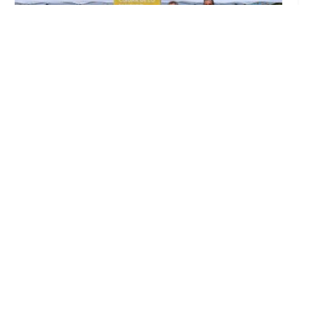
Inicia en Trajano la campaña de
concienciación del consistorio utrerano
«Sumérgete en el reciclaje»
Ago 7, 2026
