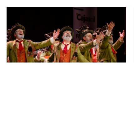
El Castillo de Utrera vibrará esta noche bajo
el Carnaval de Cádiz con la comparsa «Los
Humanos»
Ago 7, 2026
