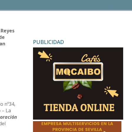
s Reyes
nde
PUBLICIDAD
dan
ro nº34,
o – La
poración
del